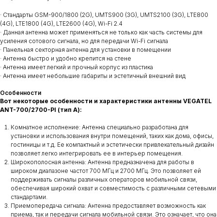
· Стандарты GSM-900/1800 (2G), UMTS900 (3G), UMTS2100 (3G), LTE800
(4G), LTE1800 (4G), LTE2600 (4G), Wi-Fi 2.4
· Данная антенна может применяться не только как часть системы для
усиления сотового сигнала, но для передачи Wi-Fi сигнала
· Панельная секторная антенна для установки в помещении
· Антенна быстро и удобно крепится на стене
· Антенна имеет легкий и прочный корпус из пластика
· Антенна имеет небольшие габариты и эстетичный внешний вид
Особенности
Вот некоторые особенности и характеристики антенны VEGATEL
ANT-700/2700-PI (тип А):
Комнатное исполнение: Антенна специально разработана для
установки и использования внутри помещений, таких как дома, офисы,
гостиницы и т.д. Ее компактный и эстетически привлекательный дизайн
позволяет легко интегрировать ее в интерьер помещения.
Широкополосная антенна: Антенна предназначена для работы в
широком диапазоне частот 700 МГц и 2700 МГц. Это позволяет ей
поддерживать сигналы различных операторов мобильной связи,
обеспечивая широкий охват и совместимость с различными сетевыми
стандартами.
Приемопередача сигнала: Антенна предоставляет возможность как
приема, так и передачи сигнала мобильной связи. Это означает, что она