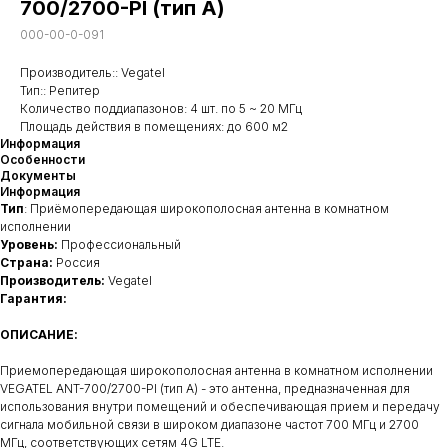
700/2700-PI (тип А)
000-00-0-091
Производитель:: Vegatel
Тип:: Репитер
Количество поддиапазонов: 4 шт. по 5 ~ 20 МГц
Площадь действия в помещениях: до 600 м2
Информация
Особенности
Документы
Информация
Тип
: Приёмопередающая широкополосная антенна в комнатном
исполнении
Уровень:
Профессиональный
Страна:
Россия
Производитель:
Vegatel
Гарантия:
ОПИСАНИЕ:
Приемопередающая широкополосная антенна в комнатном исполнении
VEGATEL ANT-700/2700-PI (тип А) - это антенна, предназначенная для
использования внутри помещений и обеспечивающая прием и передачу
сигнала мобильной связи в широком диапазоне частот 700 МГц и 2700
МГц, соответствующих сетям 4G LTE.