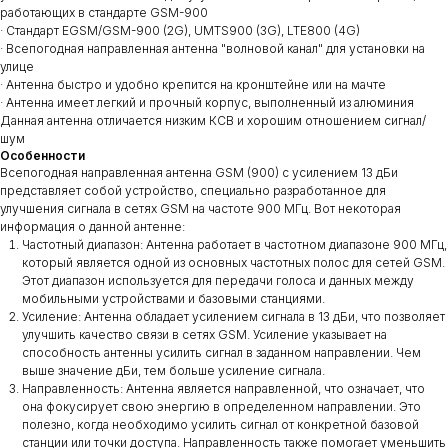
работающих в стандарте GSM-900
· Стандарт EGSM/GSM-900 (2G), UMTS900 (3G), LTE800 (4G)
· Всепогодная направленная антенна "волновой канал" для установки на
улице
· Антенна быстро и удобно крепится на кронштейне или на мачте
· Антенна имеет легкий и прочный корпус, выполненный из алюминия
Данная антенна отличается низким КСВ и хорошим отношением сигнал/
шум
Особенности
Всепогодная направленная антенна GSM (900) с усилением 13 дБи
представляет собой устройство, специально разработанное для
улучшения сигнала в сетях GSM на частоте 900 МГц. Вот некоторая
информация о данной антенне:
Частотный диапазон: Антенна работает в частотном диапазоне 900 МГц,
который является одной из основных частотных полос для сетей GSM.
Этот диапазон используется для передачи голоса и данных между
мобильными устройствами и базовыми станциями.
Усиление: Антенна обладает усилением сигнала в 13 дБи, что позволяет
улучшить качество связи в сетях GSM. Усиление указывает на
способность антенны усилить сигнал в заданном направлении. Чем
выше значение дБи, тем больше усиление сигнала.
Направленность: Антенна является направленной, что означает, что
она фокусирует свою энергию в определенном направлении. Это
полезно, когда необходимо усилить сигнал от конкретной базовой
станции или точки доступа. Направленность также помогает уменьшить