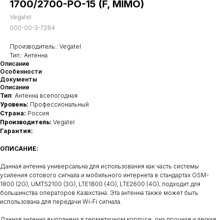
1700/2700-PO-15 (F, MIMO)
Vegatel
000-00-3-7284
Производитель:: Vegatel
Тип:: Антенна
Описание
Особенности
Документы
Описание
Тип
: Антенна всепогодная
Уровень:
Профессиональный
Страна:
Россия
Производитель:
Vegatel
Гарантия:
ОПИСАНИЕ:
Данная антенна универсальна для использования как часть системы
усиления сотового сигнала и мобильного интернета в стандартах GSM-
1800 (2G), UMTS2100 (3G), LTE1800 (4G), LTE2600 (4G), подходит для
большинства операторов Казахстана. Эта антенна также может быть
использована для передачи Wi-Fi сигнала.
Данная антенна выполнена в герметичном корпусе, она прочная и легкая.