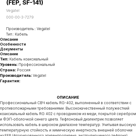
(FEP, SF-141)
Vegatel
000-00-3-7279
Производитель:: Vegatel
Тип:: Кабель
Описание
Особенности
Документы
Описание
Тип:
Кабель коаксиальный
Уровень:
Профессиональный
Страна:
Россия
Производитель:
Vegatel
Гарантия:
ОПИСАНИЕ
Профессиональный СВЧ кабель RG-402, выполненный в соответствии с
противопожарными требованиями. Высококачественный полужесткий
коаксиальный кабель RG 402 с проводником из меди, покрытой серебром
и ФЭП-оболочкой синего цвета. Тефлоновый диэлектрик позволяет
использовать кабель в широком диапазоне температур. Учитывая высокую
температурную стойкость и химическую инертность внешней оболочки
из FEP (фторированного этиленпропилена, экструдируемого тефлона)