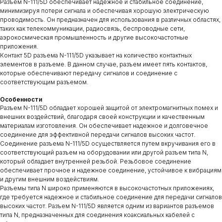
Разъем N-111/5D обеспечивает надежное и стабильное соединение,
минимизируя потери сигнала и обеспечивая хорошую электрическую
проводимость. Он предназначен для использования в различных областях,
таких как телекоммуникации, радиосвязь, беспроводные сети,
аэрокосмическая промышленность и другие высокочастотные
приложения.
Контакт 5D разъема N-111/5D указывает на количество контактных
элементов в разъеме. В данном случае, разъем имеет пять контактов,
которые обеспечивают передачу сигналов и соединение с
соответствующим разъемом.
Особенности
Разъем N-111/5D обладает хорошей защитой от электромагнитных помех и
внешних воздействий, благодаря своей конструкции и качественным
материалам изготовления. Он обеспечивает надежное и долговечное
соединение для эффективной передачи сигналов высоких частот.
Соединение разъема N-111/5D осуществляется путем вкручивания его в
соответствующий разъем на оборудовании или другой разъем типа N,
который обладает внутренней резьбой. Резьбовое соединение
обеспечивает прочное и надежное соединение, устойчивое к вибрациям
и другим внешним воздействиям.
Разъемы типа N широко применяются в высокочастотных приложениях,
где требуется надежное и стабильное соединение для передачи сигналов
высоких частот. Разъем N-111/5D является одним из вариантов разъемов
типа N, предназначенных для соединения коаксиальных кабелей с