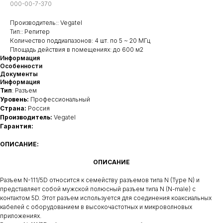
000-00-7-370
Производитель:: Vegatel
Тип:: Репитер
Количество поддиапазонов: 4 шт. по 5 ~ 20 МГц
Площадь действия в помещениях: до 600 м2
Информация
Особенности
Документы
Информация
Тип
: Разъем
Уровень:
Профессиональный
Страна:
Россия
Производитель:
Vegatel
Гарантия:
ОПИСАНИЕ:
ОПИСАНИЕ
Разъем N-111/5D относится к семейству разъемов типа N (Type N) и
представляет собой мужской полюсный разъем типа N (N-male) с
контактом 5D. Этот разъем используется для соединения коаксиальных
кабелей с оборудованием в высокочастотных и микроволновых
приложениях.