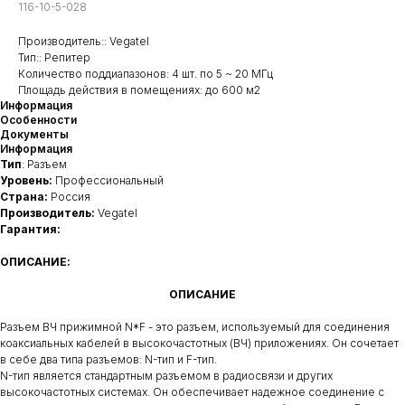
116-10-5-028
Производитель:: Vegatel
Тип:: Репитер
Количество поддиапазонов: 4 шт. по 5 ~ 20 МГц
Площадь действия в помещениях: до 600 м2
Информация
Особенности
Документы
Информация
Тип
: Разъем
Уровень:
Профессиональный
Страна:
Россия
Производитель:
Vegatel
Гарантия:
ОПИСАНИЕ:
ОПИСАНИЕ
Разъем ВЧ прижимной N*F - это разъем, используемый для соединения
коаксиальных кабелей в высокочастотных (ВЧ) приложениях. Он сочетает
в себе два типа разъемов: N-тип и F-тип.
N-тип является стандартным разъемом в радиосвязи и других
высокочастотных системах. Он обеспечивает надежное соединение с