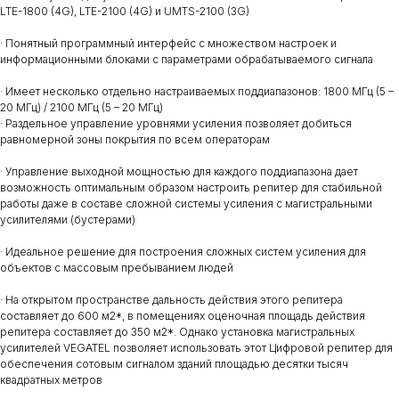
LTE-1800 (4G), LTE-2100 (4G) и UMTS-2100 (3G)
· Понятный программный интерфейс с множеством настроек и
информационными блоками с параметрами обрабатываемого сигнала
· Имеет несколько отдельно настраиваемых поддиапазонов: 1800 МГц (5 –
20 МГц) / 2100 МГц (5 – 20 МГц)
· Раздельное управление уровнями усиления позволяет добиться
равномерной зоны покрытия по всем операторам
· Управление выходной мощностью для каждого поддиапазона дает
возможность оптимальным образом настроить репитер для стабильной
работы даже в составе сложной системы усиления с магистральными
усилителями (бустерами)
· Идеальное решение для построения сложных систем усиления для
объектов с массовым пребыванием людей
· На открытом пространстве дальность действия этого репитера
составляет до 600 м2*, в помещениях оценочная площадь действия
репитера составляет до 350 м2*. Однако установка магистральных
усилителей VEGATEL позволяет использовать этот Цифровой репитер для
обеспечения сотовым сигналом зданий площадью десятки тысяч
квадратных метров