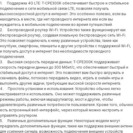
1. Поддержка 4G LTE: T-CPE300K обеспечивает быстрое и стабильное
подключение к сети мобильной связи LTE, позволяя получать
высокоскоростной доступ в интернет. Это особенно полезно, если вы
находитесь в месте, где нет проводного интернета или если вы
нуждаетесь в мобильном подключении во время путешествий.
2. Беспроводной роутер Wi-Fi: Устройство также функционирует как
беспроводной роутер, создавая локальную беспроводную сеть Wi-Fi.
Это позволяет подключать к нему различные устройства, такие как
ноутбуки, смартфоны, планшеты и другие устройства с поддержкой Wi-Fi,
и получать доступ в интернет без необходимости проводного
подключения.
3. Высокая скорость передачи данных: T-CPE300K поддерживает
скорость передачи данных до 300 Мбит/с, что обеспечивает быстрый и
стабильный доступ в интернет. Это позволяет вам быстро загружать и
скачивать файлы, потоково передавать видео, играть в онлайн-игры и
выполнять другие задачи, требующие высокой скорости интернета.
4. Простота установки и использования: Устройство обычно легко
настраивается и использовать. Оно может поддерживать различные
режимы работы, включая маршрутизатор, мост и другие, чтобы
удовлетворить различные потребности пользователя. Кроме того, обычно
есть встроенный веб-интерфейс, через который можно настроить и
управлять роутером.
5. Различные дополнительные функции: Некоторые модели могут
предлагать дополнительные функции, такие как поддержка внешних антенн
для усиления сигнала, возможность подключения внешних устройств