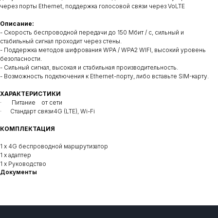
через порты Ethernet, поддержка голосовой связи через VoLTE
Описание:
- Скорость беспроводной передачи до 150 Мбит / с, сильный и
стабильный сигнал проходит через стены.
- Поддержка методов шифрования WPA / WPA2 WIFI, высокий уровень
безопасности.
- Сильный сигнал, высокая и стабильная производительность.
- Возможность подключения к Ethernet-порту, либо вставьте SIM-карту.
ХАРАКТЕРИСТИКИ
· Питание от сети
· Стандарт связи4G (LTE), Wi-Fi
КОМПЛЕКТАЦИЯ
1 х 4G беспроводной маршрутизатор
1 х адаптер
1 х Руководство
Документы