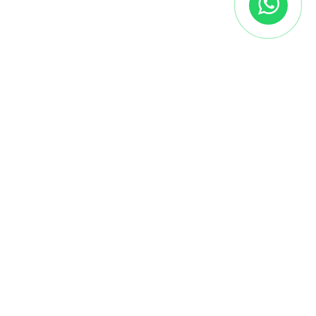
Услуги
Установка усилителя
Усиление связи
Усиление интернета
Усиление сотовой связи Kcell
Усиление сотовой связи Activ
Усиление сотовой связи Tele2
Усиление сотовой связи Beeline